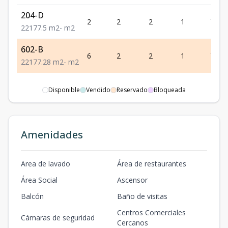
204-D
2
2
2
1
77.5
2
2
1
77.5
m2
-
m2
602-B
6
2
2
1
77.28
2
2
1
77.28
m2
-
m2
Disponible
Vendido
Reservado
Bloqueada
Amenidades
Area de lavado
Área de restaurantes
Área Social
Ascensor
Balcón
Baño de visitas
Centros Comerciales
Cámaras de seguridad
Cercanos