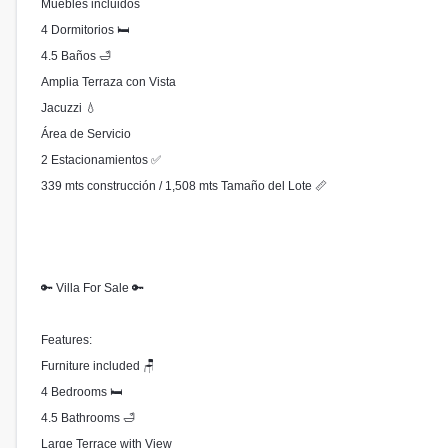
Muebles incluidos
4 Dormitorios 🛏
4.5 Baños 🛁
Amplia Terraza con Vista
Jacuzzi 💧
Área de Servicio
2 Estacionamientos ✅
339 mts construcción / 1,508 mts Tamaño del Lote 📏
🔑 Villa For Sale 🔑
Features:
Furniture included 🪑
4 Bedrooms 🛏
4.5 Bathrooms 🛁
Large Terrace with View