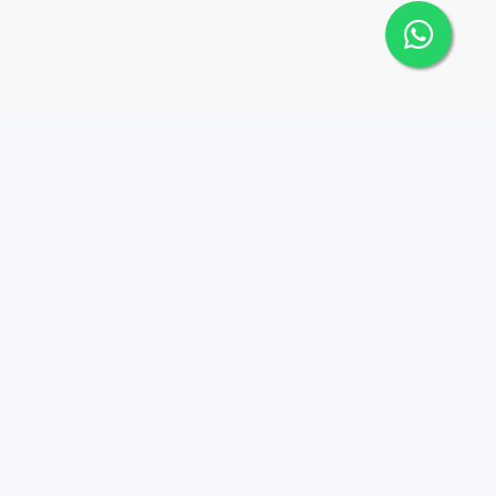
Contáctanos
Menu
8494497570
Joy Real Estate RD
Propiedades
hola@joyrealestaterd.co
m
Nosotros
Av. Tiradentes, esq.
Agentes
Presidente Gonzalez,
Contacto
Edificio La Isla, 4to nivel,
Luxury properties
Local 402, Ensanche