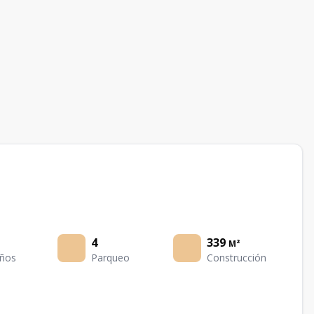
4
339
M²
ños
Parqueo
Construcción