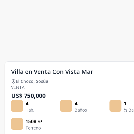
Villa en Venta Con Vista Mar
El Choco
,
Sosúa
VENTA
US$ 750,000
4
4
1
Hab.
Baños
½ Ba
1508
M²
Terreno