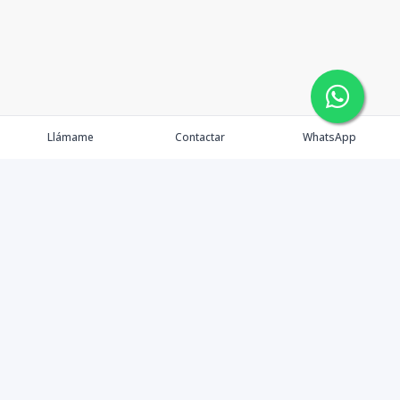
Llámame
Contactar
WhatsApp
Gestionamos una experiencia de compra mediante el
asesoramiento profesional al cliente en la obtención de
un activo de bienes raíces para vivienda, inversión,