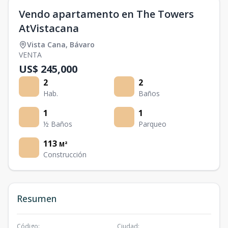
Vendo apartamento en The Towers
AtVistacana
Vista Cana
,
Bávaro
VENTA
US$ 245,000
2
2
Hab.
Baños
1
1
½ Baños
Parqueo
113
M²
Construcción
Resumen
Código
:
Ciudad
: