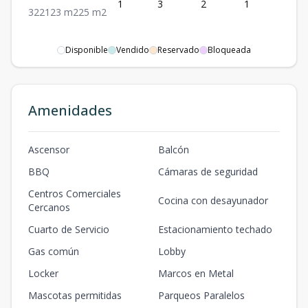
1
3
2
1
2
3
2
2
123
m2
25
m2
Disponible
Vendido
Reservado
Bloqueada
Amenidades
Ascensor
Balcón
BBQ
Cámaras de seguridad
Centros Comerciales
Cocina con desayunador
Cercanos
Cuarto de Servicio
Estacionamiento techado
Gas común
Lobby
Locker
Marcos en Metal
Mascotas permitidas
Parqueos Paralelos