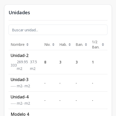
Unidades
1/2
Nombre
Niv.
Hab.
Ban.
Est.
Ban.
Unidad-2
269.95
37.5
8
3
3
1
3
3
3
3
m2
m2
Unidad-3
-
-
-
-
-
-
-
-
-
m2
-
m2
Unidad-4
-
-
-
-
-
-
-
-
-
m2
-
m2
Modelo 4