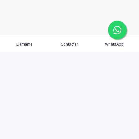
Llámame
Contactar
WhatsApp
Gestionamos una experiencia de compra mediante el
asesoramiento profesional al cliente en la obtención de
un activo de bienes raíces para vivienda, inversión,
crecimiento de patrimonio o diversificación; con el