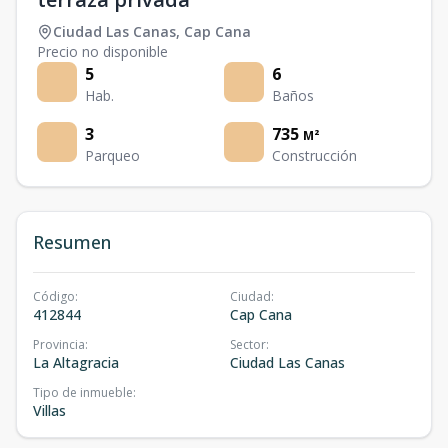
Ciudad Las Canas
,
Cap Cana
Precio no disponible
5
6
Hab.
Baños
3
735
M²
Parqueo
Construcción
Resumen
Código
:
Ciudad
:
412844
Cap Cana
Provincia
:
Sector
:
La Altagracia
Ciudad Las Canas
Tipo de inmueble
:
Villas