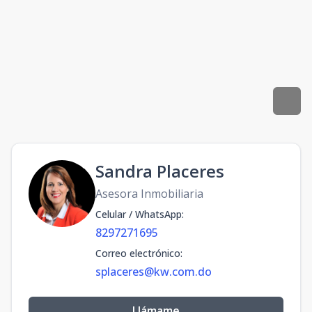
Sandra Placeres
Asesora Inmobiliaria
Celular / WhatsApp
:
8297271695
Correo electrónico
:
splaceres@kw.com.do
Llámame