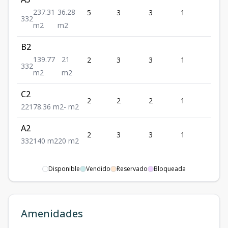
237.31
36.28
5
3
3
1
2
3
3
2
m2
m2
B2
139.77
21
2
3
3
1
2
3
3
2
m2
m2
C2
2
2
2
1
1
2
2
1
78.36
m2
-
m2
A2
2
3
3
1
2
3
3
2
140
m2
20
m2
Disponible
Vendido
Reservado
Bloqueada
Amenidades