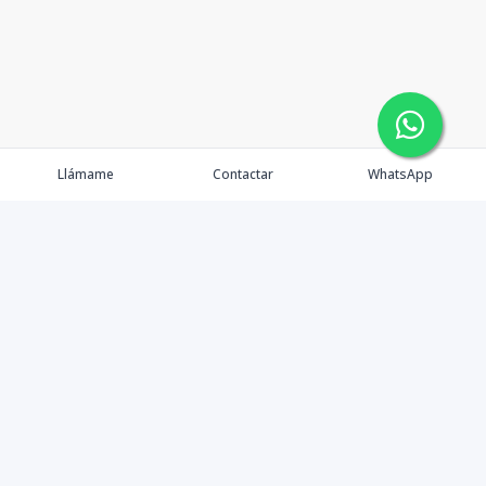
Llámame
Contactar
WhatsApp
Gestionamos una experiencia de compra mediante el
asesoramiento profesional al cliente en la obtención de
un activo de bienes raíces para vivienda, inversión,