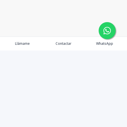
Llámame
Contactar
WhatsApp
Gestionamos una experiencia de compra mediante el
asesoramiento profesional al cliente en la obtención de
un activo de bienes raíces para vivienda, inversión,