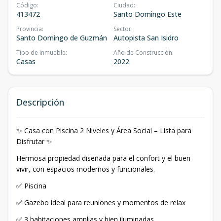
Código
:
Ciudad
:
413472
Santo Domingo Este
Provincia
:
Sector
:
Santo Domingo de Guzmán
Autopista San Isidro
Tipo de inmueble
:
Año de Construcción
:
Casas
2022
Descripción
✨ Casa con Piscina 2 Niveles y Área Social – Lista para
Disfrutar ✨
Hermosa propiedad diseñada para el confort y el buen
vivir, con espacios modernos y funcionales.
✅ Piscina
✅ Gazebo ideal para reuniones y momentos de relax
✅ 3 habitaciones amplias y bien iluminadas