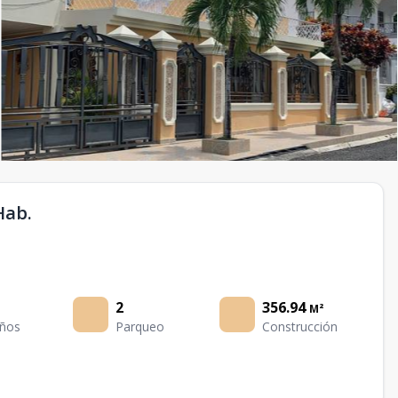
Hab.
2
356.94
M²
ños
Parqueo
Construcción