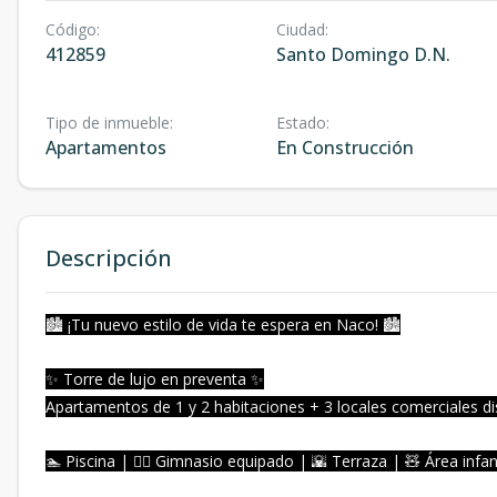
Código
:
Ciudad
:
412859
Santo Domingo D.N.
Tipo de inmueble
:
Estado
:
Apartamentos
En Construcción
Descripción
🏙️ ¡Tu nuevo estilo de vida te espera en Naco! 🏙️
✨ Torre de lujo en preventa ✨
Apartamentos de 1 y 2 habitaciones + 3 locales comerciales di
🏊 Piscina | 🏋️‍♀️ Gimnasio equipado | 🌇 Terraza | 🧸 Área infa