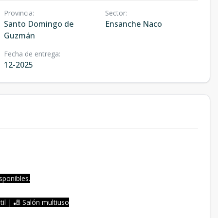
Provincia
:
Sector
:
Santo Domingo de
Ensanche Naco
Guzmán
Fecha de entrega
:
12-2025
sponibles.
ntil | 🎳 Salón multiuso