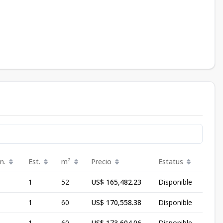
n.
Est.
m²
Precio
Estatus
1
52
US$ 165,482.23
Disponible
1
60
US$ 170,558.38
Disponible
1
60
US$ 173,604.06
Disponible