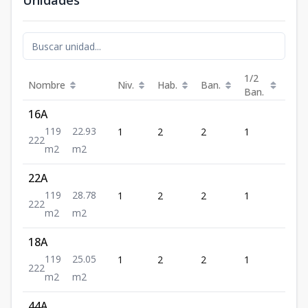
Unidades
1/2
Nombre
Niv.
Hab.
Ban.
Est.
Ban.
16A
119
22.93
1
2
2
1
2
2
2
2
m2
m2
22A
119
28.78
1
2
2
1
2
2
2
2
m2
m2
18A
119
25.05
1
2
2
1
2
2
2
2
m2
m2
44A