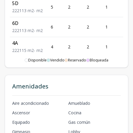
5D
5
2
2
1
2
2
2
2
113
m2
-
m2
6D
6
2
2
1
2
2
2
2
113
m2
-
m2
4A
4
2
2
1
2
2
2
2
115
m2
-
m2
Disponible
Vendido
Reservado
Bloqueada
4E
4
2
2
1
2
2
2
2
103
m2
-
m2
5E
Amenidades
5
2
2
1
2
2
2
2
103
m2
-
m2
7D
Aire acondicionado
Amueblado
7
2
2
1
2
2
2
2
113
m2
-
m2
Ascensor
Cocina
7E
Equipado
Gas común
7
2
2
1
2
2
2
2
103
m2
-
m2
Gimnasio
Lobby