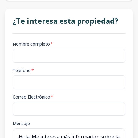
-
-
-
-
-
-
-
-
-
m2
-
m2
A1 ESQUINA
¿Te interesa esta propiedad?
96.5
48
1
2
2
1
1
2
2
1
m2
m2
Nombre completo
*
Teléfono
*
Correo Electrónico
*
Mensaje