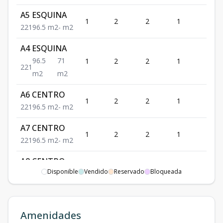
A5 ESQUINA
1
2
2
1
1
2
2
1
96.5
m2
-
m2
A4 ESQUINA
96.5
71
1
2
2
1
1
2
2
1
m2
m2
A6 CENTRO
1
2
2
1
1
2
2
1
96.5
m2
-
m2
A7 CENTRO
1
2
2
1
1
2
2
1
96.5
m2
-
m2
A8 CENTRO
1
2
2
1
1
Disponible
Vendido
Reservado
Bloqueada
2
2
1
96.5
m2
-
m2
A9 CENTRO
96.5
96
1
2
2
1
1
2
Amenidades
2
1
m2
m2