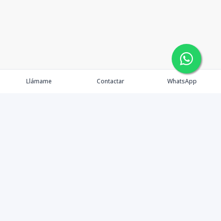
Llámame
Contactar
WhatsApp
Gestionamos una experiencia de compra mediante el
asesoramiento profesional al cliente en la obtención de
un activo de bienes raíces para vivienda, inversión,