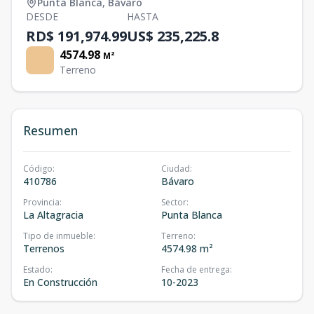
Punta Blanca
,
Bávaro
DESDE
HASTA
RD$ 191,974.99
US$ 235,225.8
4574.98
M²
Terreno
Resumen
Código
:
Ciudad
:
410786
Bávaro
Provincia
:
Sector
:
La Altagracia
Punta Blanca
Tipo de inmueble
:
Terreno
:
Terrenos
4574.98 m²
Estado
:
Fecha de entrega
:
En Construcción
10-2023