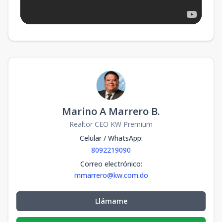
m2
m2
B4 ESQUINA
96.5
71
1
2
2
1
1
2
2
1
m2
m2
B5 ESQUINA
96.5
71
1
2
2
1
1
2
2
1
m2
m2
Marino A Marrero B.
B6 CENTRO
Realtor CEO KW Premium
96.5
71
1
2
2
1
1
2
2
1
Celular / WhatsApp
:
m2
m2
8092219090
B5 ESQUINA
Correo electrónico
:
mmarrero@kw.com.do
96.5
71
1
2
2
1
1
2
2
1
m2
m2
Llámame
B7 CENTRO