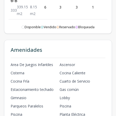
6-B
339.15
8.15
6
3
3
1
3
3
3
3
m2
m2
7-A
Disponible
Vendido
Reservado
Bloqueada
348.45
10.45
7
3
3
1
3
3
3
3
m2
m2
7B
Amenidades
337.85
6.85
7
3
3
1
3
3
3
3
m2
m2
Area De Juegos Infantiles
Ascensor
10-B
Cisterna
Cocina Caliente
339.15
8.15
10
3
3
1
3
Cocina Fría
Cuarto de Servicio
3
3
3
m2
m2
Estacionamiento techado
Gas común
11-A
Gimnasio
Lobby
344.85
6.85
11
3
3
1
3
Parqueos Paralelos
Piscina
3
3
3
m2
m2
Piscina
Planta Eléctrica