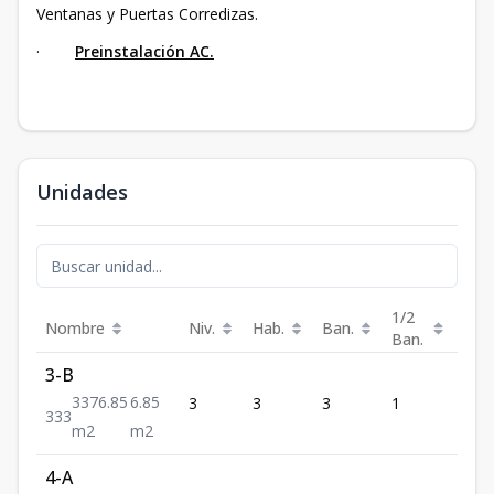
Ventanas y Puertas Corredizas.
·
Preinstalación AC.
Unidades
1/2
Nombre
Niv.
Hab.
Ban.
Est.
Ban.
3-B
3376.85
6.85
3
3
3
1
3
3
3
3
m2
m2
4-A