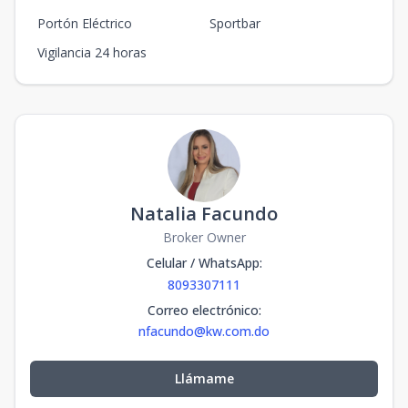
11-B
Portón Eléctrico
Sportbar
338.35
7.35
11
3
3
1
3
3
3
3
Vigilancia 24 horas
m2
m2
Unidad-13
-
-
-
-
-
-
-
-
-
m2
-
m2
3-A
348.45
10.45
3
3
3
1
3
3
3
3
m2
m2
Natalia Facundo
Broker Owner
Celular / WhatsApp
:
8093307111
Correo electrónico
:
nfacundo@kw.com.do
Llámame