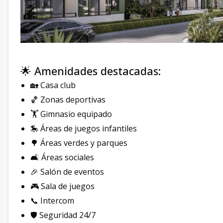
🌟 Amenidades destacadas:
🏡 Casa club
🏀 Zonas deportivas
🏋️ Gimnasio equipado
🎠 Áreas de juegos infantiles
🌳 Áreas verdes y parques
🛋 Áreas sociales
🎉 Salón de eventos
🎮 Sala de juegos
📞 Intercom
🛡 Seguridad 24/7