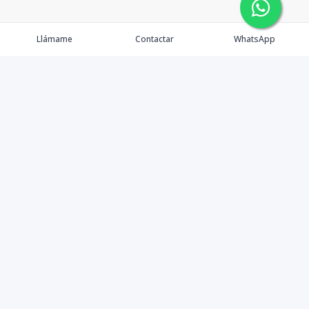
Llámame
Contactar
WhatsApp
Gestionamos una experiencia de compra mediante el
asesoramiento profesional al cliente en la obtención de
un activo de bienes raíces para vivienda, inversión,
crecimiento de patrimonio o diversificación; con el
objetivo de que este pueda lograr sus objetivos y
ampliar su cartera de activos sanos y rentables en esta
y futuras generaciones.