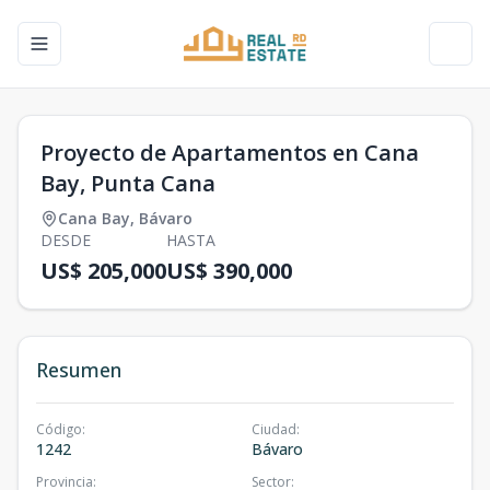
Toggle navigation menu
Toggl
Proyecto de Apartamentos en Cana
Bay, Punta Cana
Cana Bay
,
Bávaro
DESDE
HASTA
US$ 205,000
US$ 390,000
Resumen
Código
:
Ciudad
:
1242
Bávaro
Provincia
:
Sector
: