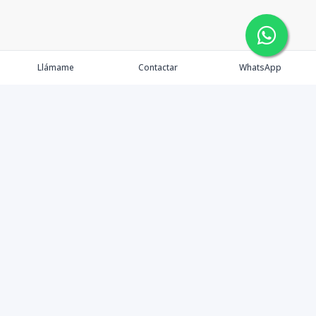
Llámame
Contactar
WhatsApp
Gestionamos una experiencia de compra mediante el
asesoramiento profesional al cliente en la obtención de
un activo de bienes raíces para vivienda, inversión,
crecimiento de patrimonio o diversificación; con el
objetivo de que este pueda lograr sus objetivos y
ampliar su cartera de activos sanos y rentables en esta