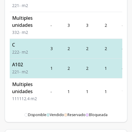
2
2
1
-
m2
Multiples
unidades
-
3
3
2
-
3
3
2
-
m2
C
3
2
2
2
-
2
2
2
-
m2
A102
1
2
2
1
-
2
2
1
-
m2
Multiples
unidades
-
1
1
1
112.4
1
1
1
112.4
m2
Disponible
Vendido
Reservado
Bloqueada