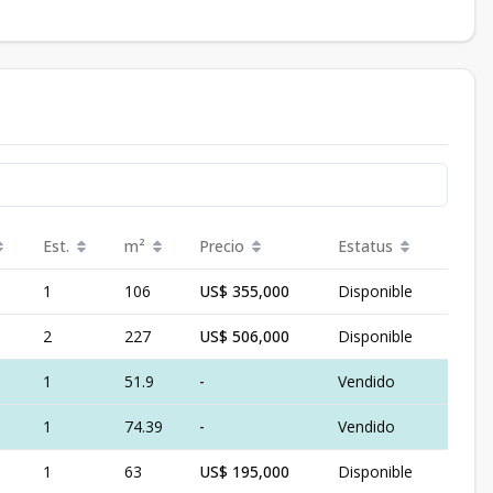
Est.
m²
Precio
Estatus
1
106
US$ 355,000
Disponible
2
227
US$ 506,000
Disponible
1
51.9
-
Vendido
1
74.39
-
Vendido
1
63
US$ 195,000
Disponible