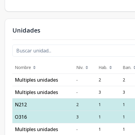
Unidades
Nombre
Niv.
Hab.
Ban.
Multiples unidades
-
2
2
Multiples unidades
-
3
3
N212
2
1
1
O316
3
1
1
Multiples unidades
-
1
1