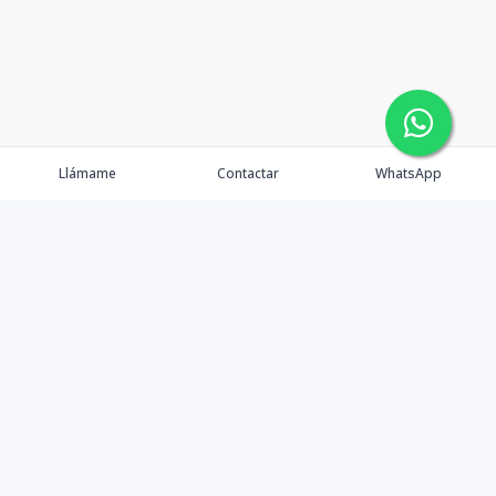
Llámame
Contactar
WhatsApp
Gestionamos una experiencia de compra mediante el
asesoramiento profesional al cliente en la obtención de
un activo de bienes raíces para vivienda, inversión,