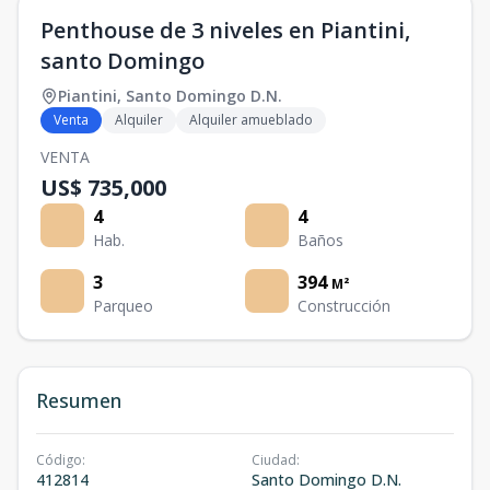
Penthouse de 3 niveles en Piantini,
santo Domingo
Piantini
,
Santo Domingo D.N.
Venta
Alquiler
Alquiler amueblado
VENTA
US$ 735,000
4
4
Hab.
Baños
3
394
M²
Parqueo
Construcción
Resumen
Código
:
Ciudad
:
412814
Santo Domingo D.N.