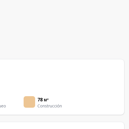
78
M²
ueo
Construcción