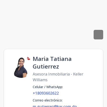
Maria Tatiana
Gutierrez
Asesora Inmobiliaria - Keller
Williams
Celular / WhatsApp
:
+18093602622
Correo electrónico
:
m.gutierrez@kw.com.do