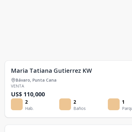
Maria Tatiana Gutierrez KW
Bávaro
,
Punta Cana
VENTA
US$ 110,000
2
2
1
Hab.
Baños
Parq