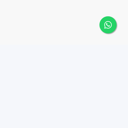
Contáctanos
Menu
8494497570
Joy Real Estate RD
Propiedades
hola@joyrealestaterd.co
m
Nosotros
Av. Tiradentes, esq.
Agentes