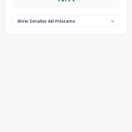
503
-
2
2
2
90.95
2
2
2
90.95
m2
Ver Detalles del Préstamo
3-Bloque-B
803
-
2
2
2
90.95
2
2
2
90.95
m2
3-Bloque-B
903
-
2
2
2
90.95
2
2
2
90.95
m2
3-Bloque-B
1003
-
2
2
2
90.95
2
2
2
90.95
m2
4-Bloque-B
204
-
1
2
2
82.52
1
2
2
82.52
m2
4-Bloque-B