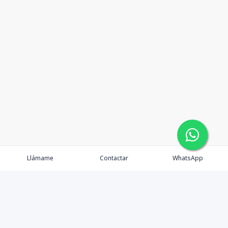
5-Bloque-B
405
-
1
2
1
38.69
1
2
1
38.69
m2
1-1Bloque-A
201
2
3
4.5
2
142.
3
4.5
2
142.32
m2
Llámame
Contactar
WhatsApp