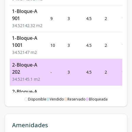
1-Bloque-A
901
9
3
4.5
2
142.
3
4.5
2
142.32
m2
1-Bloque-A
1001
10
3
4.5
2
147
3
4.5
2
147
m2
2-Bloque-A
202
-
3
4.5
2
145.1
3
4.5
2
145.1
m2
2-Bloque-A
402
-
3
4.5
2
144.6
Disponible
Vendido
Reservado
Bloqueada
3
4.5
2
144.6
m2
2-Bloque-A
Amenidades
502
-
3
4.5
2
145.1