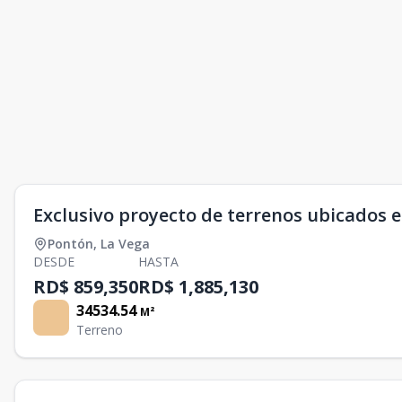
Exclusivo proyecto de terrenos ubicados 
Pontón
,
La Vega
DESDE
HASTA
RD$ 859,350
RD$ 1,885,130
34534.54
M²
Terreno