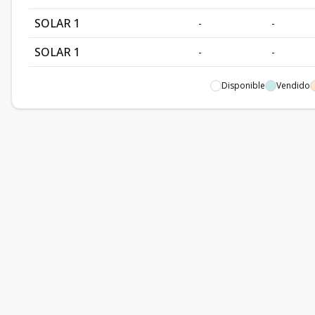
SOLAR 1
-
-
SOLAR 1
-
-
SOLAR 11
-
300.07
Disponible
Vendido
SOLAR 1
-
-
SOLAR 12
-
255.75
SOLAR 1
-
-
SOLAR 13
-
254.8
SOLAR 14
-
240.19
SOLAR 15
-
239.6
SOLAR 16
-
240.39
SOLAR 17
-
242.83