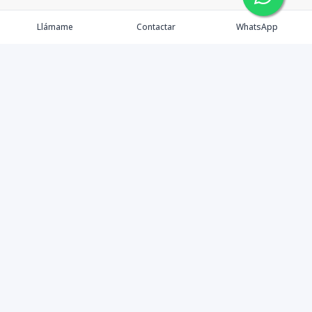
Llámame
Contactar
WhatsApp
Gestionamos una experiencia de compra mediante el
asesoramiento profesional al cliente en la obtención de
un activo de bienes raíces para vivienda, inversión,
crecimiento de patrimonio o diversificación; con el
objetivo de que este pueda lograr sus objetivos y
ampliar su cartera de activos sanos y rentables en esta
y futuras generaciones.