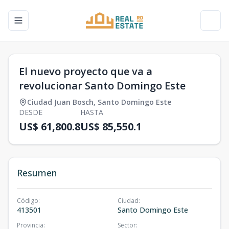
Toggle navigation menu
Toggl
El nuevo proyecto que va a
revolucionar Santo Domingo Este
Ciudad Juan Bosch
,
Santo Domingo Este
DESDE
HASTA
US$ 61,800.8
US$ 85,550.1
Resumen
Código
:
Ciudad
:
413501
Santo Domingo Este
Provincia
:
Sector
: