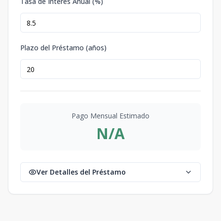
Tasa de Interés Anual (%)
8
2
2
1
2
2
2
2
285.5
m2
D-9 PH
8
3
2
1
2
3
2
2
329.5
m2
Plazo del Préstamo (años)
D-2
2
3
2
1
2
3
2
2
263.09
m2
Pago Mensual Estimado
N/A
Ver Detalles del Préstamo