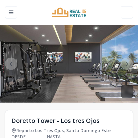
Toggle navigation menu
Toggl
Doretto Tower - Los tres Ojos
Reparto Los Tres Ojos
,
Santo Domingo Este
DESDE
HASTA