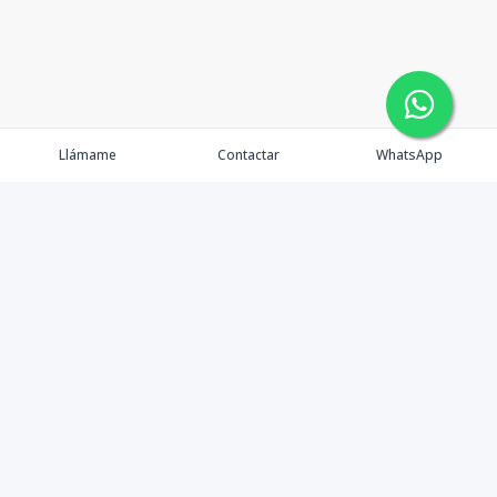
Llámame
Contactar
WhatsApp
Gestionamos una experiencia de compra mediante el
asesoramiento profesional al cliente en la obtención de
un activo de bienes raíces para vivienda, inversión,
crecimiento de patrimonio o diversificación; con el