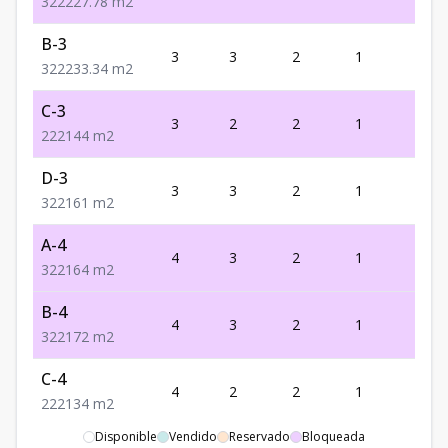
3
2
2
227.78
m2
B-3
3
3
2
1
2
3
2
2
233.34
m2
C-3
3
2
2
1
2
2
2
2
144
m2
D-3
3
3
2
1
2
3
2
2
161
m2
A-4
4
3
2
1
2
3
2
2
164
m2
B-4
4
3
2
1
2
3
2
2
172
m2
C-4
4
2
2
1
2
2
2
2
134
m2
Disponible
Vendido
Reservado
Bloqueada
D-4