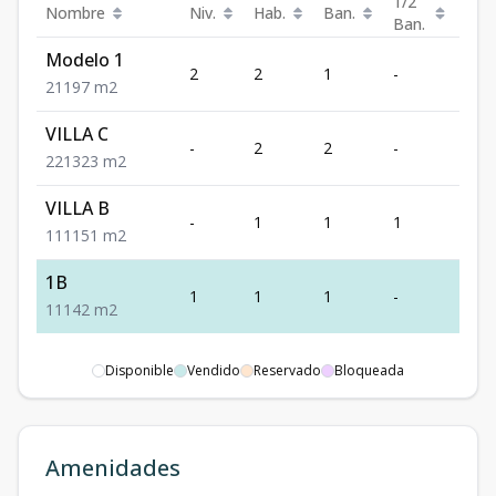
1/2
Nombre
Niv.
Hab.
Ban.
Est.
Ban.
Modelo 1
2
2
1
-
1
2
1
1
97
m2
VILLA C
-
2
2
-
1
2
2
1
323
m2
VILLA B
-
1
1
1
1
1
1
1
151
m2
1B
1
1
1
-
1
1
1
1
42
m2
Disponible
Vendido
Reservado
Bloqueada
Amenidades