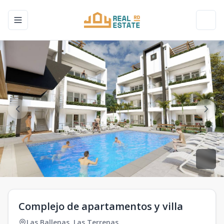
Toggle navigation menu
Toggl
Complejo de apartamentos y villa
Las Ballenas
,
Las Terrenas