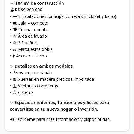
🔹
184 m² de construcción
💰
RD$9,200,000
• 🛏️ 3 habitaciones (principal con walk-in closet y baño)
• 🛋️ Sala – comedor
• 🍽️ Cocina modular
• 🧺 Área de lavado
• 🚿 2.5 baños
• 🚗 Marquesina doble
• ⬆️ Acceso al techo
✨
Detalles en ambos modelos
• Pisos en porcelanato
• 🚪 Puertas en madera preciosa importada
• 🪟 Ventanas correderas
• 💧 Cisterna
✨
Espacios modernos, funcionales y listos para
convertirse en tu nuevo hogar o inversión.
📲 Escríbeme para más información y disponibilidad.