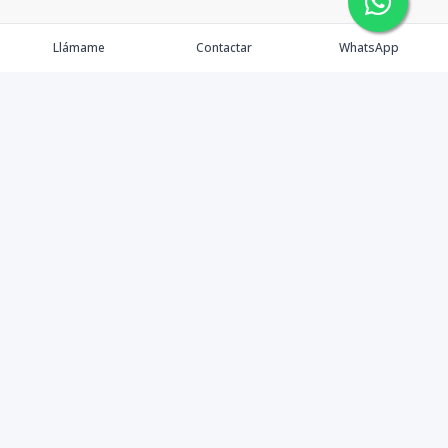
Llámame
Contactar
WhatsApp
Gestionamos una experiencia de compra mediante el
asesoramiento profesional al cliente en la obtención de
un activo de bienes raíces para vivienda, inversión,
crecimiento de patrimonio o diversificación; con el
objetivo de que este pueda lograr sus objetivos y
ampliar su cartera de activos sanos y rentables en esta
y futuras generaciones.