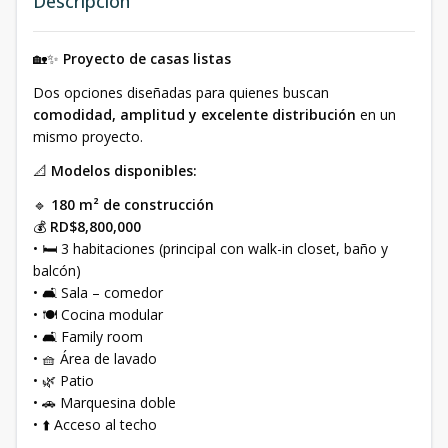
Descripción
🏡✨
Proyecto de casas listas
Dos opciones diseñadas para quienes buscan
comodidad, amplitud y excelente distribución
en un
mismo proyecto.
📐
Modelos disponibles:
🔹
180 m² de construcción
💰
RD$8,800,000
• 🛏️ 3 habitaciones (principal con walk-in closet, baño y
balcón)
• 🛋️ Sala – comedor
• 🍽️ Cocina modular
• 🛋️ Family room
• 🧺 Área de lavado
• 🌿 Patio
• 🚗 Marquesina doble
• ⬆️ Acceso al techo