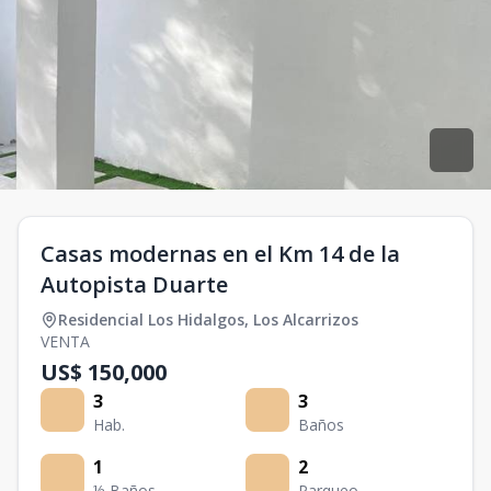
Casas modernas en el Km 14 de la
Autopista Duarte
Residencial Los Hidalgos
,
Los Alcarrizos
VENTA
US$ 150,000
3
3
Hab.
Baños
1
2
½ Baños
Parqueo