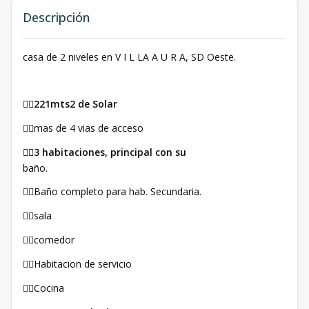
Descripción
casa de 2 niveles en V I L LA A U R A, SD Oeste.
221mts2 de Solar
👉🏼
mas de 4 vias de acceso
👉🏼
3 habitaciones, principal con su
👉🏼
baño.
Baño completo para hab. Secundaria.
👉🏼
sala
👉🏼
comedor
👉🏼
Habitacion de servicio
👉🏼
Cocina
👉🏼