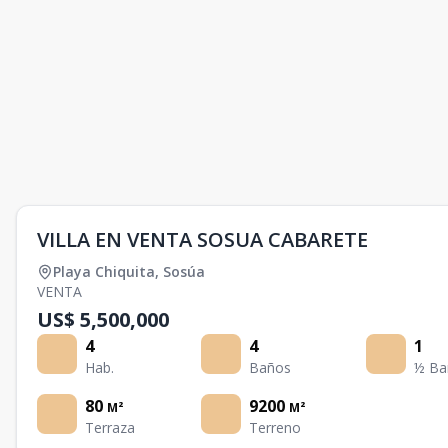
VILLA EN VENTA SOSUA CABARETE
Playa Chiquita
,
Sosúa
VENTA
US$ 5,500,000
4
4
1
Hab.
Baños
½ Ba
80
9200
M²
M²
Terraza
Terreno