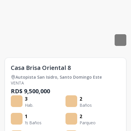
Casa Brisa Oriental 8
Autopista San Isidro
,
Santo Domingo Este
VENTA
RD$ 9,500,000
3
2
Hab.
Baños
1
2
½ Baños
Parqueo