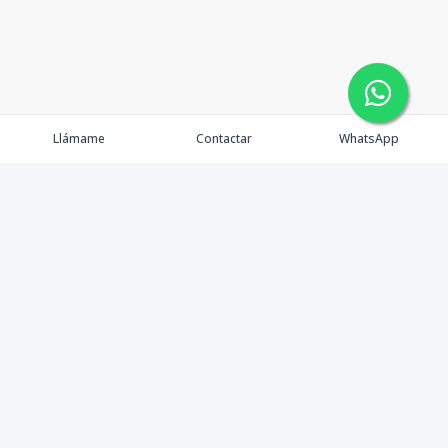
Llámame
Contactar
WhatsApp
Gestionamos una experiencia de compra mediante el
asesoramiento profesional al cliente en la obtención de
un activo de bienes raíces para vivienda, inversión,
crecimiento de patrimonio o diversificación; con el