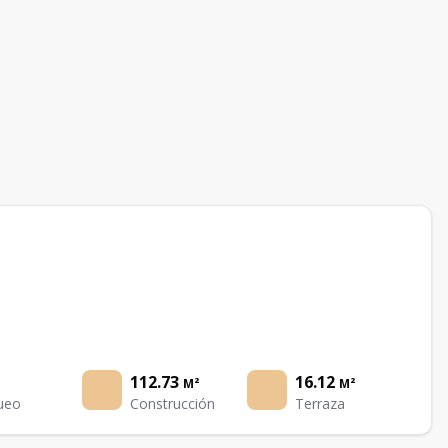
112.73
16.12
M²
M²
ueo
Construcción
Terraza