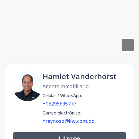
Hamlet Vanderhorst
Agente Inmobiliario
Celular / WhatsApp
:
+18295695777
Correo electrónico
:
hreynoso@kw.com.do
Llámame