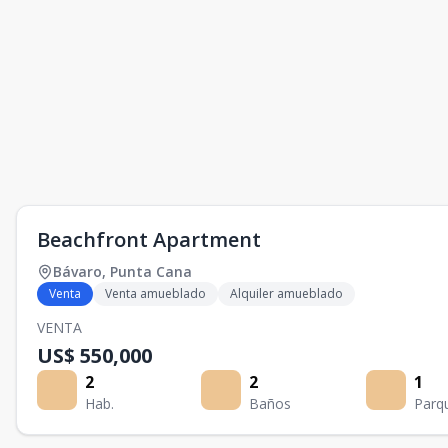
Beachfront Apartment
Bávaro
,
Punta Cana
Venta
Venta amueblado
Alquiler amueblado
VENTA
US$ 550,000
2
2
1
Hab.
Baños
Parq