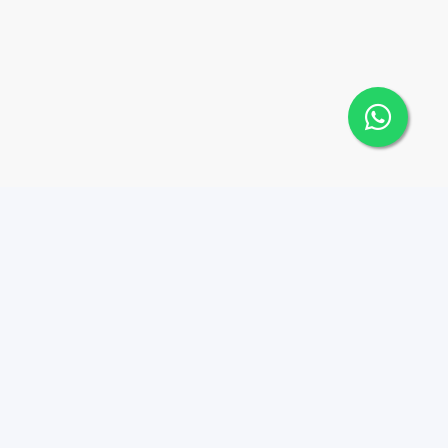
Contáctanos
Menu
8494497570
Joy Real Estate RD
Propiedades
hola@joyrealestaterd.co
m
Nosotros