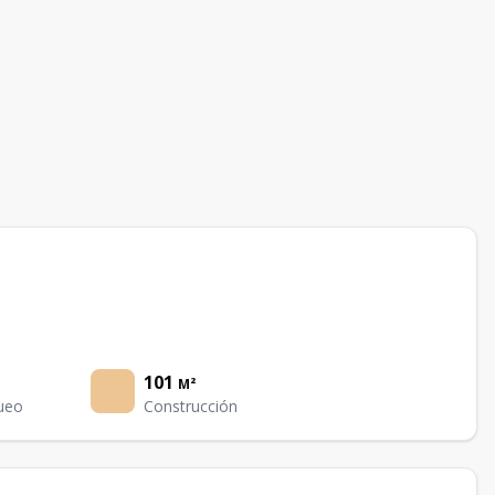
101
M²
ueo
Construcción