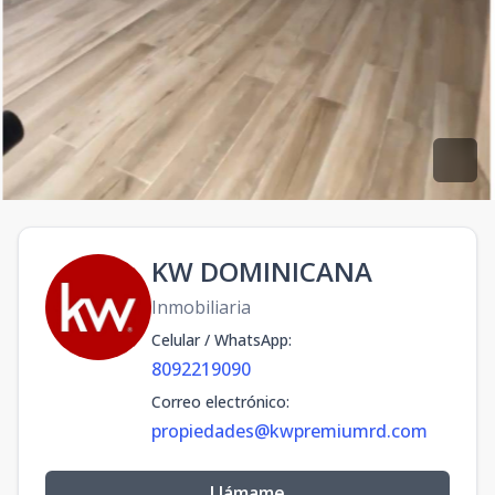
KW DOMINICANA
Inmobiliaria
Celular / WhatsApp
:
8092219090
Correo electrónico
:
propiedades@kwpremiumrd.com
Llámame