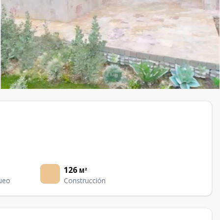
126
M²
ueo
Construcción