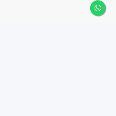
Contáctanos
Menu
8494497570
Joy Real Estate RD
Propiedades
hola@joyrealestaterd.co
m
Nosotros
Av. Tiradentes, esq.
Agentes
Presidente Gonzalez,
Contacto
Edificio La Isla, 4to nivel,
Luxury properties
Local 402, Ensanche