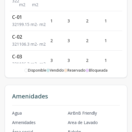
3
2
2
m2
m2
C-01
1
3
2
1
1
3
2
1
99.15
m2
-
m2
C-02
2
3
2
1
1
3
2
1
106.3
m2
-
m2
C-03
3
3
2
1
1
3
2
1
106.3
m2
-
m2
Disponible
Vendido
Reservado
Bloqueada
C-04
106
40.21
4
3
2
1
1
3
2
1
m2
m2
Amenidades
A-01
105.2
31
1
3
2
1
1
Agua
AirBnB Friendly
3
2
1
m2
m2
Amenidades
Area de Lavado
Área social
Balcón