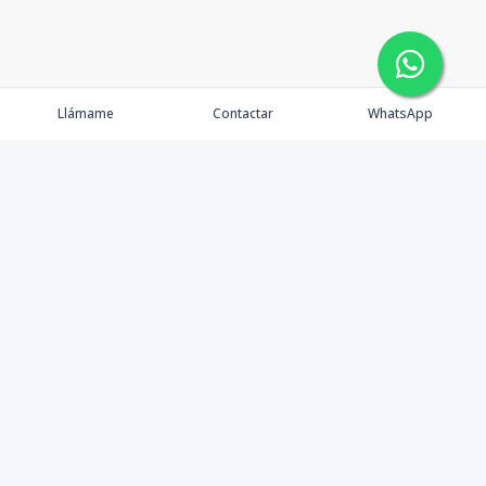
Llámame
Contactar
WhatsApp
Gestionamos una experiencia de compra mediante el
asesoramiento profesional al cliente en la obtención de
un activo de bienes raíces para vivienda, inversión,
crecimiento de patrimonio o diversificación; con el
objetivo de que este pueda lograr sus objetivos y