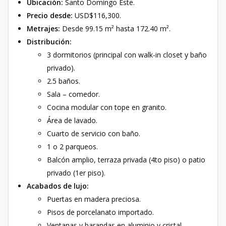
Ubicación:
Santo Domingo Este.
Precio desde:
USD$116,300.
Metrajes:
Desde 99.15 m² hasta 172.40 m².
Distribución:
3 dormitorios (principal con walk-in closet y baño
privado).
2.5 baños.
Sala – comedor.
Cocina modular con tope en granito.
Área de lavado.
Cuarto de servicio con baño.
1 o 2 parqueos.
Balcón amplio, terraza privada (4to piso) o patio
privado (1er piso).
Acabados de lujo:
Puertas en madera preciosa.
Pisos de porcelanato importado.
Ventanas y barandas en aluminio y cristal.