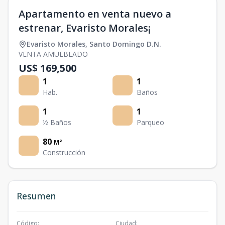
Apartamento en venta nuevo a
estrenar, Evaristo Morales¡
Evaristo Morales
,
Santo Domingo D.N.
VENTA AMUEBLADO
US$ 169,500
1
1
Hab.
Baños
1
1
½ Baños
Parqueo
80
M²
Construcción
Resumen
Código
:
Ciudad
: