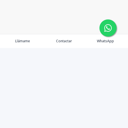
Llámame
Contactar
WhatsApp
Gestionamos una experiencia de compra mediante el
asesoramiento profesional al cliente en la obtención de
un activo de bienes raíces para vivienda, inversión,
crecimiento de patrimonio o diversificación; con el