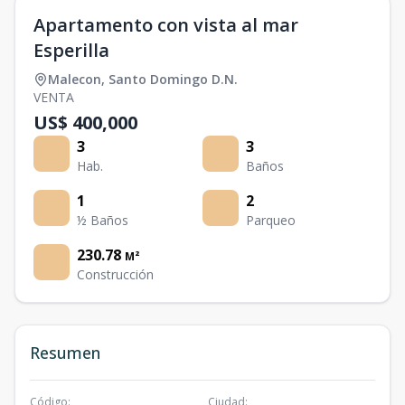
Apartamento con vista al mar
Esperilla
Malecon
,
Santo Domingo D.N.
VENTA
US$ 400,000
3
3
Hab.
Baños
1
2
½ Baños
Parqueo
230.78
M²
Construcción
Resumen
Código
:
Ciudad
: