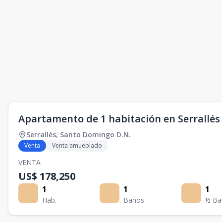
Apartamento de 1 habitación en Serrallés 
Serrallés
,
Santo Domingo D.N.
Venta
Venta amueblado
VENTA
US$ 178,250
1
1
1
Hab.
Baños
½ Ba