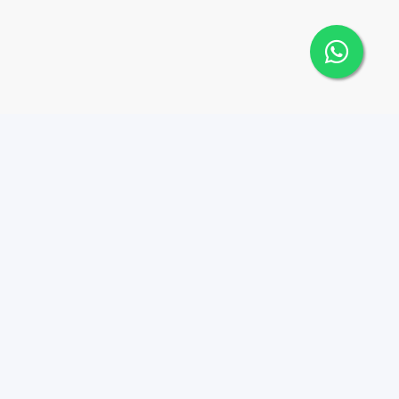
Contáctanos
Menu
8494497570
Joy Real Estate RD
Propiedades
hola@joyrealestaterd.co
m
Nosotros
Av. Tiradentes, esq.
Agentes
Presidente Gonzalez,
Contacto
Edificio La Isla, 4to nivel,