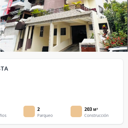
STA
2
203
M²
ños
Parqueo
Construcción