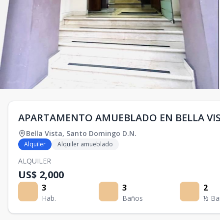
APARTAMENTO AMUEBLADO EN BELLA VI
Bella Vista
,
Santo Domingo D.N.
Alquiler
Alquiler amueblado
ALQUILER
US$ 2,000
3
3
2
Hab.
Baños
½ Ba