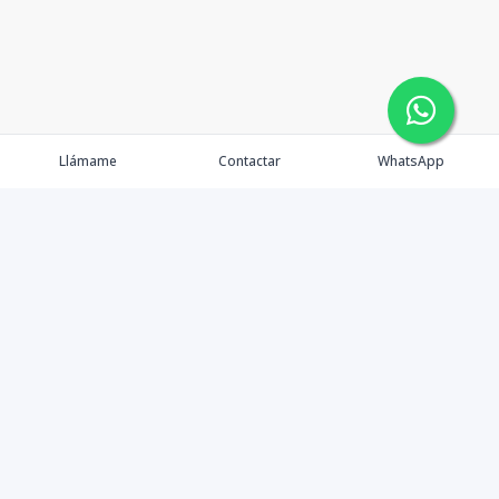
Llámame
Contactar
WhatsApp
Gestionamos una experiencia de compra mediante el
asesoramiento profesional al cliente en la obtención de
un activo de bienes raíces para vivienda, inversión,
crecimiento de patrimonio o diversificación; con el