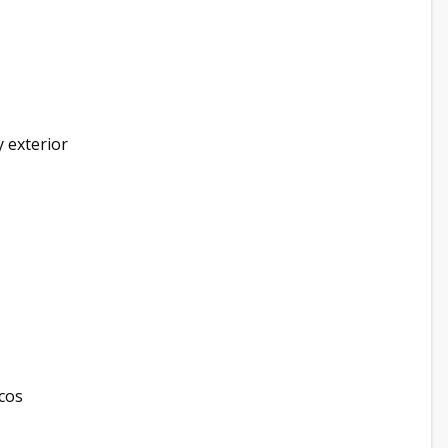
y exterior
s
icos