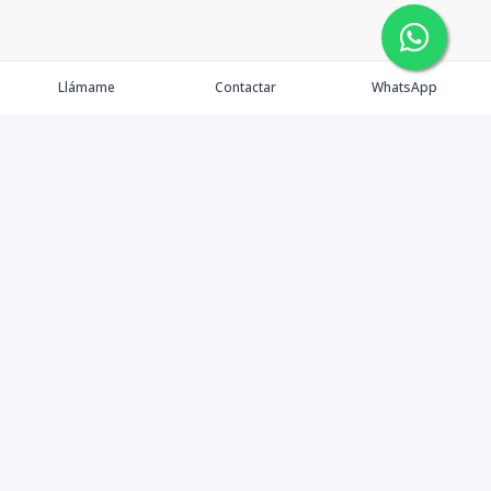
Llámame
Contactar
WhatsApp
Gestionamos una experiencia de compra mediante el
asesoramiento profesional al cliente en la obtención de
un activo de bienes raíces para vivienda, inversión,
crecimiento de patrimonio o diversificación; con el
objetivo de que este pueda lograr sus objetivos y
ampliar su cartera de activos sanos y rentables en esta