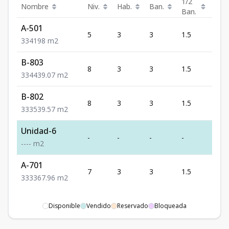
1/2
Nombre
Niv.
Hab.
Ban.
Est.
Ban.
A-501
5
3
3
1.5
4
3
3
4
198
m2
B-803
8
3
3
1.5
4
3
3
4
439.07
m2
B-802
8
3
3
1.5
3
3
3
3
539.57
m2
Unidad-6
-
-
-
-
-
-
-
-
-
m2
A-701
7
3
3
1.5
3
3
3
3
367.96
m2
Disponible
Vendido
Reservado
Bloqueada