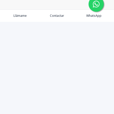
Llámame
Contactar
WhatsApp
Gestionamos una experiencia de compra mediante el
asesoramiento profesional al cliente en la obtención de
un activo de bienes raíces para vivienda, inversión,
crecimiento de patrimonio o diversificación; con el
objetivo de que este pueda lograr sus objetivos y
ampliar su cartera de activos sanos y rentables en esta
y futuras generaciones.