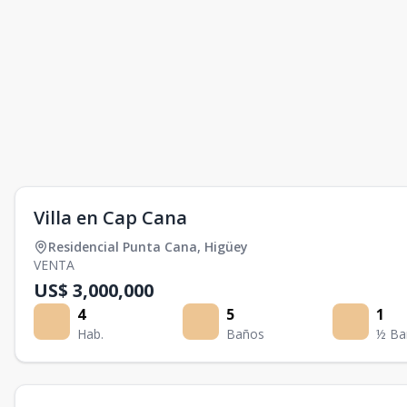
Villa en Cap Cana
Residencial Punta Cana
,
Higüey
VENTA
US$ 3,000,000
4
5
1
Hab.
Baños
½ Ba