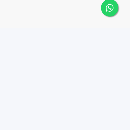
Contáctanos
Menu
8494497570
Joy Real Estate RD
Propiedades
hola@joyrealestaterd.co
m
Nosotros
Av. Tiradentes, esq.
Agentes
Presidente Gonzalez,
Contacto
Edificio La Isla, 4to nivel,
Luxury properties
Local 402, Ensanche