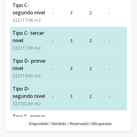
Tipo C-
segundo nivel
-
3
2
-
2
3
2
2
117.58
m2
Tipo C- tercer
nivel
-
3
2
-
2
3
2
2
117.58
m2
Tipo D- primer
nivel
-
3
2
-
2
3
2
2
114.69
m2
Tipo D-
segundo nivel
-
3
2
-
2
3
2
2
102.69
m2
Tipo F- primer
nivel
Disponible
Vendido
-
2
Reservado
2
Bloqueada
-
1
2
2
1
106.26
m2