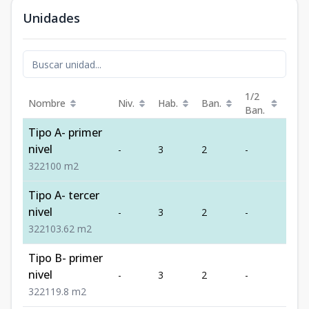
Unidades
1/2
Nombre
Niv.
Hab.
Ban.
Est.
Ban.
Tipo A- primer
nivel
-
3
2
-
2
3
2
2
100
m2
Tipo A- tercer
nivel
-
3
2
-
2
3
2
2
103.62
m2
Tipo B- primer
nivel
-
3
2
-
2
3
2
2
119.8
m2