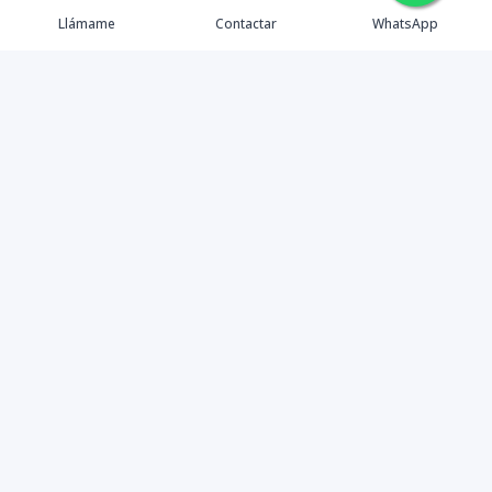
Llámame
Contactar
WhatsApp
Gestionamos una experiencia de compra mediante el
asesoramiento profesional al cliente en la obtención de
un activo de bienes raíces para vivienda, inversión,
crecimiento de patrimonio o diversificación; con el
objetivo de que este pueda lograr sus objetivos y
ampliar su cartera de activos sanos y rentables en esta
y futuras generaciones.