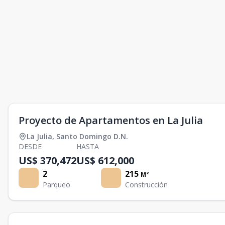
Proyecto de Apartamentos en La Julia
La Julia
,
Santo Domingo D.N.
DESDE
HASTA
US$ 370,472
US$ 612,000
2
215
M²
Parqueo
Construcción